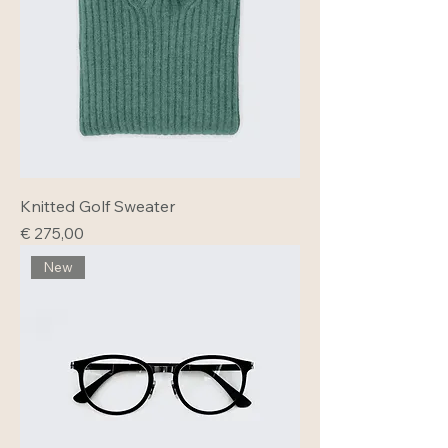
Knitted Golf Sweater
Prijs
€ 275,00
New