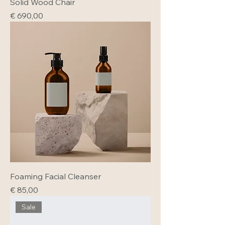
Solid Wood Chair
Prijs
€ 690,00
Foaming Facial Cleanser
Prijs
€ 85,00
Sale