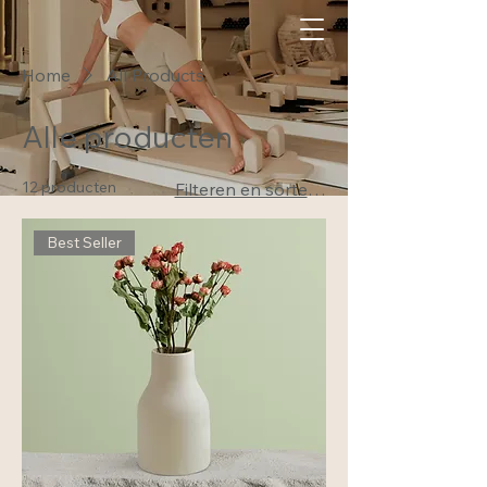
Home
All Products
Alle producten
12 producten
Filteren en sorteren
Best Seller