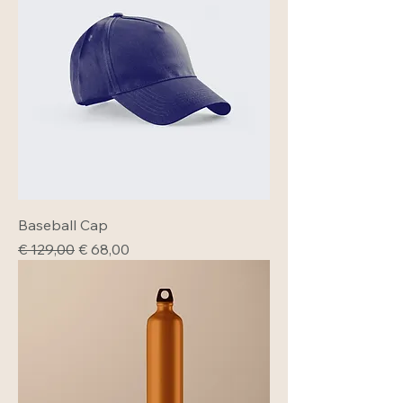
Baseball Cap
Normale prijs
Verkoopprijs
€ 129,00
€ 68,00